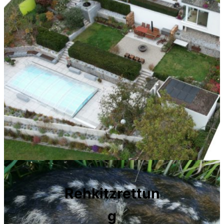
Rehkitzrettun
g