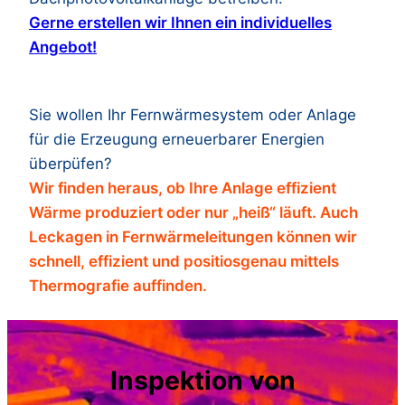
Gerne erstellen wir Ihnen ein individuelles
Angebot!
Sie wollen Ihr Fernwärmesystem oder Anlage
für die Erzeugung erneuerbarer Energien
überpüfen?
Wir finden heraus, ob Ihre Anlage effizient
Wärme produziert oder nur „heiß“ läuft. Auch
Leckagen in Fernwärmeleitungen können wir
schnell, effizient und positiosgenau mittels
Thermografie auffinden.
Inspektion von