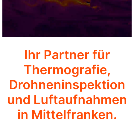
Ihr Partner für
Thermografie,
Drohneninspektion
und Luftaufnahmen
in Mittelfranken.